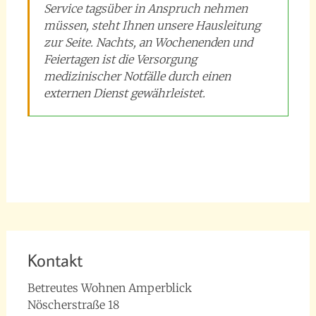
Service tagsüber in Anspruch nehmen
müssen, steht Ihnen unsere Hausleitung
zur Seite. Nachts, an Wochenenden und
Feiertagen ist die Versorgung
medizinischer Notfälle durch einen
externen Dienst gewährleistet.
betreutes wohnen
,
Betreuung
,
Famliäre Atmosphäre
,
Gemeinschaft
,
Komfort
,
Lage
,
Notruf
,
Schwimmbad
,
Seniorenwohnung
,
Service
,
Sicherheit
,
Wohnungen
Kontakt
Betreutes Wohnen Amperblick
Nöscherstraße 18