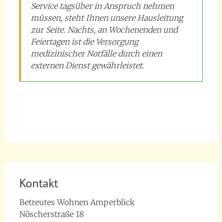
Service tagsüber in Anspruch nehmen
müssen, steht Ihnen unsere Hausleitung
zur Seite. Nachts, an Wochenenden und
Feiertagen ist die Versorgung
medizinischer Notfälle durch einen
externen Dienst gewährleistet.
betreutes wohnen
,
Betreuung
,
Famliäre Atmosphäre
,
Gemeinschaft
,
Komfort
,
Lage
,
Notruf
,
Schwimmbad
,
Seniorenwohnung
,
Service
,
Sicherheit
,
Wohnungen
Kontakt
Betreutes Wohnen Amperblick
Nöscherstraße 18