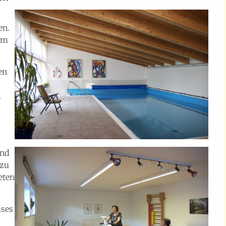
en.
um
en
.
und
 zu
eten
uses