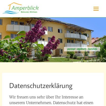
Sicheres und selbstbestimmtes Wohnen für Senioren in Olching
Betreutes Wohnen
bei München
Amperblick
Zum
Inhalt
springe
Datenschutzerklärung
Wir freuen uns sehr über Ihr Interesse an
unserem Unternehmen. Datenschutz hat einen