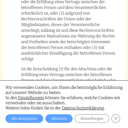
oder die Erfüllung eines Vertrags zwischen der
betroffenen Person und dem Verantwortlichen
erforderlich ist, oder (2) aufgrund von
Rechtsvorschriften der Union oder der
Mitgliedstaaten, denen der Verantwortliche
unterliegt, zulässig ist und diese Rechtsvorschriften
angemessene Maßnahmen zur Wahrung der Rechte
und Freiheiten sowie der berechtigten Interessen
der betroffenen Person enthalten oder (3) mit
ausdrücklicher Einwilligung der betroffenen Person
erfolgt.
Ist die Entscheidung (1) für den Abschluss oder die
Erfüllung eines Vertrags zwischen der betroffenen
Person und dem Verantwortlichen erforderlich oder
(2) erfolgt sie mit ausdrücklicher Einwilligung der
Wir verwenden Cookies, um Ihnen die bestmögliche Erfahrung
betroffenen Person, trifft die Knoll Wohnen GmbH
auf unserer Website zu bieten.
In den
Einstellungen
Co. KG / Betreutes Wohnen Amperblick
können Sie erfahren, welche Cookies wir
verwenden oder sie ausschalten.
angemessene Maßnahmen, um die Rechte und
Weitere Infos finden Sie in der
Datenschutzerklärung
.
Freiheiten sowie die berechtigten Interessen der
betroffenen Person zu wahren, wozu mindestens das
GDPR 
Alle akzeptieren
Ablehnen
Einstellungen
Recht auf Erwirkung des Eingreifens einer Person
seitens des Verantwortlichen, auf Darlegung des