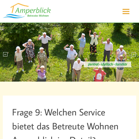
Sicheres und selbstbestimmtes Wohnen für Senioren in Olching
Betreutes Wohnen
bei München
Amperblick
Zum
Inhalt
springe
Frage 9: Welchen Service
bietet das Betreute Wohnen